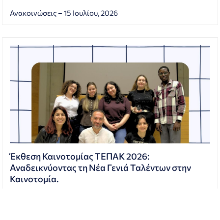
Ανακοινώσεις – 15 Ιουλίου, 2026
Έκθεση Καινοτομίας ΤΕΠΑΚ 2026:
Αναδεικνύοντας τη Νέα Γενιά Ταλέντων στην
Καινοτομία.
Το Τεχνολογικό Πανεπιστήμιο Κύπρου και το Συντονιστικό Κέτρο του
EUt+ διοργάνωσαν με επιτυχία την Έκθεση Καινοτομίας 2026, φέρνοντας
κοντά φοιτητές/τριες,…