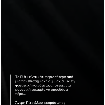
Το Ευρωπαϊκό Τεχνολογικό
Το EUt+ είναι κάτι περισσότερο από
Η συμμαχία του Ευρωπαϊκού
Πανεπιστήμιο (EUt+) αποτελεί ένα
μια πανεπιστημιακή συμμαχία. Για τη
Τεχνολογικού Πανεπιστήμιου (EUT+)
σημαντικό βήμα προς την ευρωπαϊκή
φοιτητική κοινότητα, αποτελεί μια
προσφέρει ουσιαστικές ευκαιρίες για
ολοκλήρωση του Τεχνολογικού
μοναδική ευκαιρία να σπουδάσει
όλη την πανεπιστημιακή μας
Πανεπιστημίου Κύπρου. Μέσα από
πέρα…
κοινότητα. Οι ακαδημαϊκοί αποκτούν
αυτή…
πρόσβαση…
Άντρη Πίτσιλλου, εκπρόσωπος